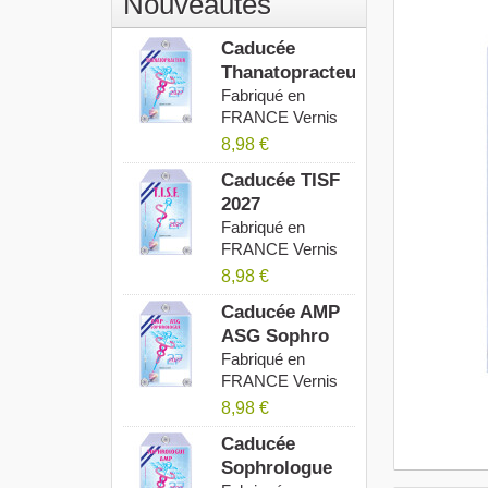
Nouveautés
Caducée
Thanatopracteur
2027
Fabriqué en
FRANCE Vernis
Anti UV...
8,98 €
Caducée TISF
2027
Fabriqué en
FRANCE Vernis
Anti UV...
8,98 €
Caducée AMP
ASG Sophro
2027
Fabriqué en
FRANCE Vernis
Anti UV...
8,98 €
Caducée
Sophrologue