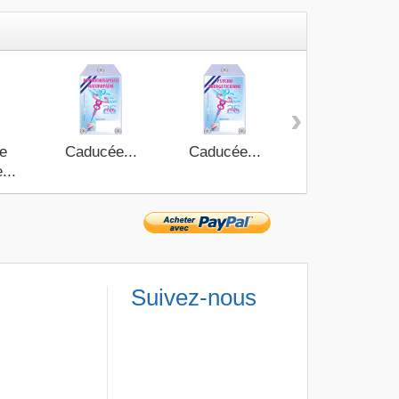
›
e
Caducée...
Caducée...
Caducée Hypn
...
Coache 2026
Suivez-nous