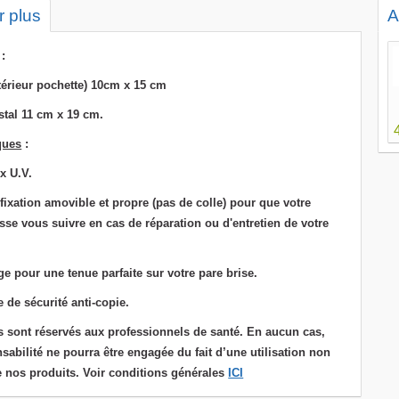
r plus
A
:
térieur pochette) 10cm x 15 cm
stal 11 cm x 19 cm.
ques
:
x U.V.
fixation
amovible et propre (pas de colle) pour que votre
se vous suivre en cas de réparation ou d'entretien de votre
ge pour une tenue parfaite sur votre pare brise.
de sécurité anti-copie.
s sont réservés aux professionnels de santé. En aucun cas,
sabilité ne pourra être engagée du fait d’une utilisation non
 nos produits. Voir conditions générales
ICI