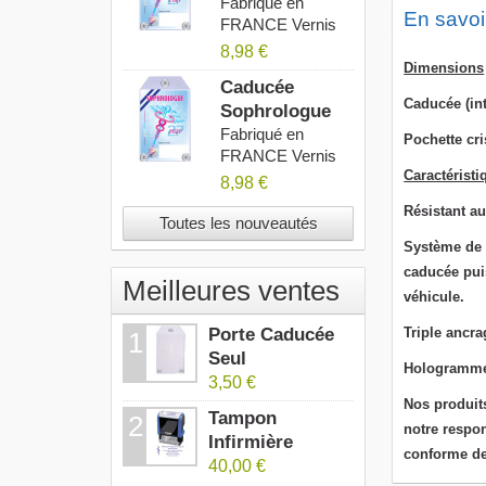
AMP 2027
Fabriqué en
En savoi
FRANCE Vernis
Anti UV...
8,98 €
Dimensions
Caducée
Caducée (in
Sophrologue
2027
Fabriqué en
Pochette cri
FRANCE Vernis
Caractéristi
Anti UV...
8,98 €
Résistant au
Toutes les nouveautés
Système de 
caducée puis
Meilleures ventes
véhicule.
Porte Caducée
T
riple ancra
1
Seul
Hologramme 
3,50 €
Nos produit
Tampon
2
notre respon
Infirmière
conforme de
40,00 €