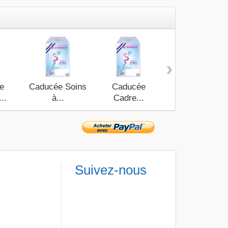
›
e
Caducée Soins
Caducée
Caducée
...
à...
Cadre...
Infirmièr(e)...
Suivez-nous