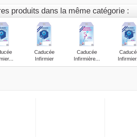
res produits dans la même catégorie :
ducée
Caducée
Caducée
Caducé
mier...
Infirmier
Infirmière...
Infirmier
SMUR...