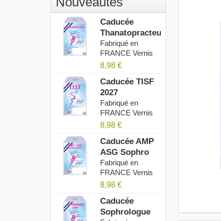
Nouveautés
Caducée
Thanatopracteur
2027
Fabriqué en
FRANCE Vernis
Anti UV...
8,98 €
Caducée TISF
2027
Fabriqué en
FRANCE Vernis
Anti UV...
8,98 €
Caducée AMP
ASG Sophro
2027
Fabriqué en
FRANCE Vernis
Anti UV...
8,98 €
Caducée
Sophrologue