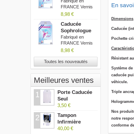
AMP 2027
Fabriqué en
En savoi
FRANCE Vernis
Anti UV...
8,98 €
Dimensions
Caducée
Caducée (in
Sophrologue
2027
Fabriqué en
Pochette cri
FRANCE Vernis
Caractéristi
Anti UV...
8,98 €
Résistant au
Toutes les nouveautés
Système de 
caducée puis
Meilleures ventes
véhicule.
Porte Caducée
T
riple ancra
1
Seul
Hologramme 
3,50 €
Nos produit
Tampon
2
notre respon
Infirmière
conforme de
40,00 €