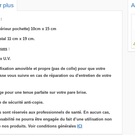
r plus
A
:
térieur pochette) 10cm x 15 cm
stal 11 cm x 19 cm.
ques
:
x U.V.
fixation
amovible et propre (pas de colle) pour que votre
se vous suivre en cas de réparation ou d'entretien de votre
ge pour une tenue parfaite sur votre pare brise.
de sécurité anti-copie.
s sont réservés aux professionnels de santé. En aucun cas,
sabilité ne pourra être engagée du fait d’une utilisation non
 nos produits. Voir conditions générales
ICI