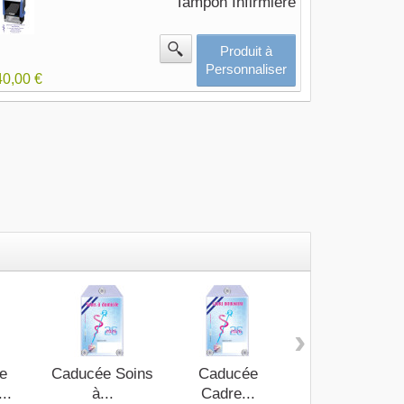
Tampon Infirmière
Produit à
Personnaliser
40,00 €
›
e
Caducée Soins
Caducée
Caducée
...
à...
Cadre...
Infirmièr(e)...