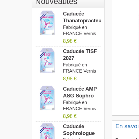
Nouveautés
Caducée
Thanatopracteur
2027
Fabriqué en
FRANCE Vernis
Anti UV...
8,98 €
Caducée TISF
2027
Fabriqué en
FRANCE Vernis
Anti UV...
8,98 €
Caducée AMP
ASG Sophro
2027
Fabriqué en
FRANCE Vernis
Anti UV...
8,98 €
En savoi
Caducée
Sophrologue