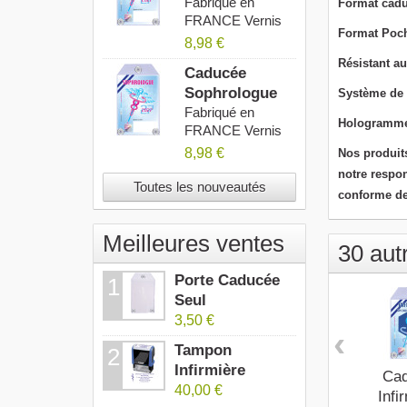
AMP 2027
Fabriqué en
Format cadu
FRANCE Vernis
Format Poch
Anti UV...
8,98 €
Résistant au
Caducée
Sophrologue
Système de f
2027
Fabriqué en
Hologramme 
FRANCE Vernis
Anti UV...
8,98 €
Nos produit
notre respon
Toutes les nouveautés
conforme de
Meilleures ventes
30 aut
Porte Caducée
1
Seul
3,50 €
‹
Tampon
2
Infirmière
Ca
40,00 €
Infir