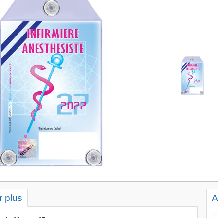
r plus
A