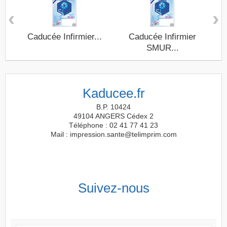
‹
›
Caducée Infirmier...
Caducée Infirmier
C
SMUR...
Kaducee.fr
B.P. 10424
49104 ANGERS Cédex 2
Téléphone : 02 41 77 41 23
Mail : impression.sante@telimprim.com
Suivez-nous