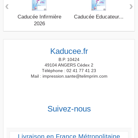
‹
›
Caducée Infirmière
Caducée Educateur...
P
2026
Kaducee.fr
B.P. 10424
49104 ANGERS Cédex 2
Téléphone : 02 41 77 41 23
Mail : impression.sante@telimprim.com
Suivez-nous
Livraison en France Métropolitaine